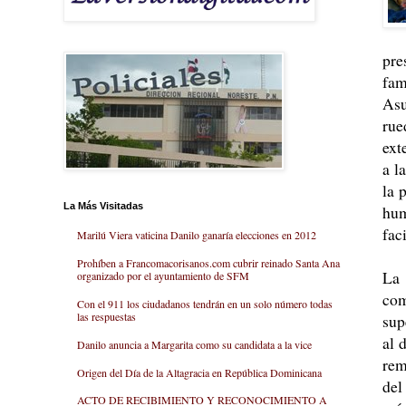
pre
fam
Asu
rue
ext
a l
la 
La Más Visitadas
hum
fac
Marilú Viera vaticina Danilo ganaría elecciones en 2012
Prohíben a Francomacorisanos.com cubrir reinado Santa Ana
La
organizado por el ayuntamiento de SFM
com
Con el 911 los ciudadanos tendrán en un solo número todas
las respuestas
sup
al 
Danilo anuncia a Margarita como su candidata a la vice
rem
Origen del Día de la Altagracia en República Dominicana
del
ACTO DE RECIBIMIENTO Y RECONOCIMIENTO A