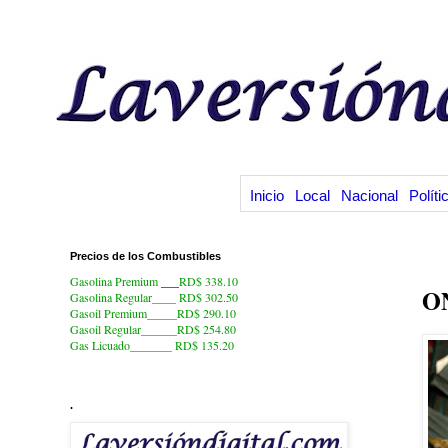
Inicio
Local
Nacional
Políti
Precios de los Combustibles
20
Gasolina Premium
___
RD$ 338.10
ON
Gasolina Regular____ RD$ 302.50
Gasoil Premium_____RD$ 290.10
Gasoil Regular______RD$ 254.80
Gas Licuado_______
RD$ 135.20
.