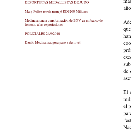
más
DEPORTISTAS MEDALLISTAS DE JUDO
año
Mary Peláez revela manejó RD$200 Millones
Medina anuncia transformación de BNV en un banco de
Ade
fomento a las exportaciones
que
POLICIALES 24/9/2010
ham
coo
Danilo Medina inaugura paso a desnivel
pró
exc
sub
de 
ase
El 
mil
el 
par
“es
Nac