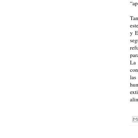
“ap
Tan
est
y E
seg
ref
par
La 
con
la
hum
ext
ali