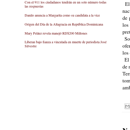
Con el 911 los ciudadanos tendrán en un solo número todas
El 
las respuestas
nac
Danilo anuncia a Margarita como su candidata a la vice
de 
los
Origen del Día de la Altagracia en República Dominicana
pre
Mary Peláez revela manejó RD$200 Millones
Sor
Liberan bajo fianza a vinculada en muerte de periodista José
ofe
Silvestre
los
El 
de 
Ter
tom
amb