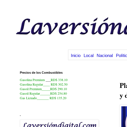
Inicio
Local
Nacional
Políti
Precios de los Combustibles
12
Gasolina Premium
___
RD$ 338.10
Pl
Gasolina Regular____ RD$ 302.50
Gasoil Premium_____RD$ 290.10
y 
Gasoil Regular______RD$ 254.80
Gas Licuado_______
RD$ 135.20
.