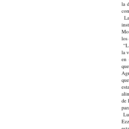
la 
com
La 
ins
Mon
los
“La
la 
en 
que
Agr
que
est
ali
de 
par
Lue
Ezz
est