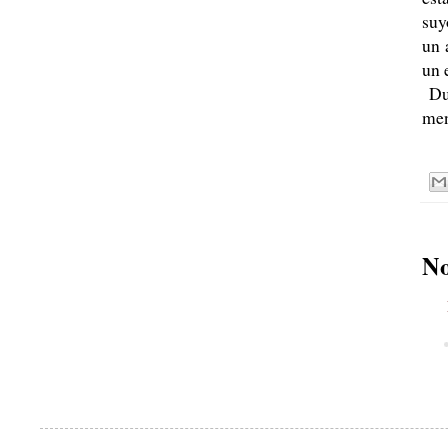
suy
un 
un 
Dur
men
No