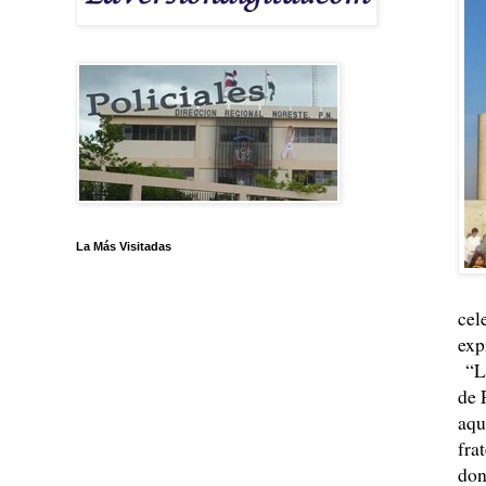
La Más Visitadas
cel
exp
“La
de 
aqu
fra
don