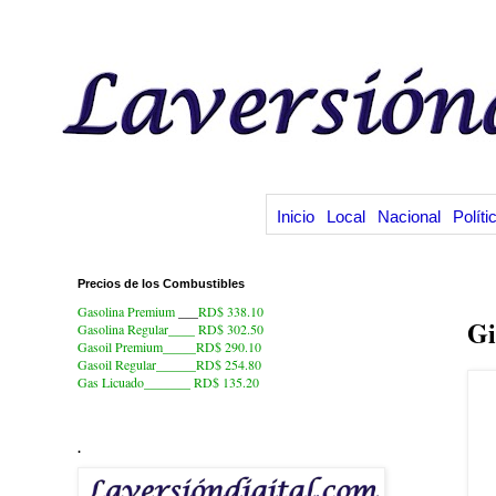
Inicio
Local
Nacional
Políti
Precios de los Combustibles
7.
Gasolina Premium
___
RD$ 338.10
Gi
Gasolina Regular____ RD$ 302.50
Gasoil Premium_____RD$ 290.10
Gasoil Regular______RD$ 254.80
Gas Licuado_______
RD$ 135.20
.