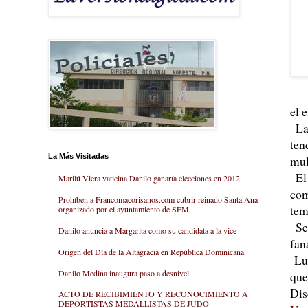
el 
La 
ten
La Más Visitadas
mul
El 
Marilú Viera vaticina Danilo ganaría elecciones en 2012
com
Prohíben a Francomacorisanos.com cubrir reinado Santa Ana
tem
organizado por el ayuntamiento de SFM
Señ
Danilo anuncia a Margarita como su candidata a la vice
fan
Origen del Día de la Altagracia en República Dominicana
Lue
Danilo Medina inaugura paso a desnivel
que
Dis
ACTO DE RECIBIMIENTO Y RECONOCIMIENTO A
DEPORTISTAS MEDALLISTAS DE JUDO