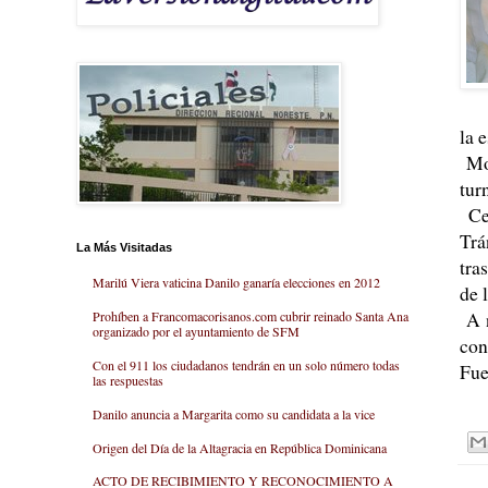
la 
Mon
tur
Cer
Trá
La Más Visitadas
tra
Marilú Viera vaticina Danilo ganaría elecciones en 2012
de 
A n
Prohíben a Francomacorisanos.com cubrir reinado Santa Ana
organizado por el ayuntamiento de SFM
con
Con el 911 los ciudadanos tendrán en un solo número todas
Fue
las respuestas
Danilo anuncia a Margarita como su candidata a la vice
Origen del Día de la Altagracia en República Dominicana
ACTO DE RECIBIMIENTO Y RECONOCIMIENTO A