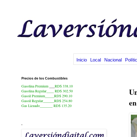
Inicio
Local
Nacional
Políti
Precios de los Combustibles
17
Gasolina Premium
___
RD$ 338.10
Un
Gasolina Regular____ RD$ 302.50
Gasoil Premium_____RD$ 290.10
en
Gasoil Regular______RD$ 254.80
Gas Licuado_______
RD$ 135.20
.