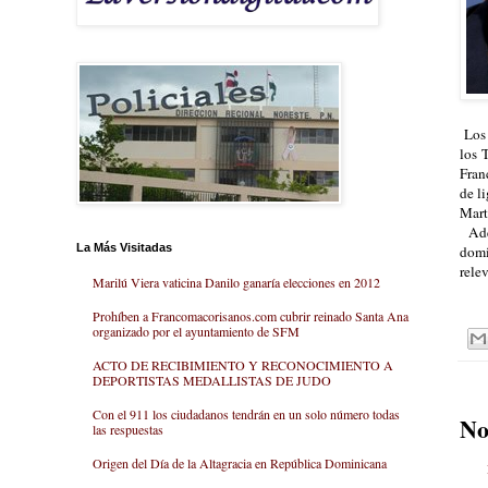
Los 
los 
Fran
de l
Mart
Adem
La Más Visitadas
domi
rele
Marilú Viera vaticina Danilo ganaría elecciones en 2012
Prohíben a Francomacorisanos.com cubrir reinado Santa Ana
organizado por el ayuntamiento de SFM
ACTO DE RECIBIMIENTO Y RECONOCIMIENTO A
DEPORTISTAS MEDALLISTAS DE JUDO
Con el 911 los ciudadanos tendrán en un solo número todas
No
las respuestas
Origen del Día de la Altagracia en República Dominicana