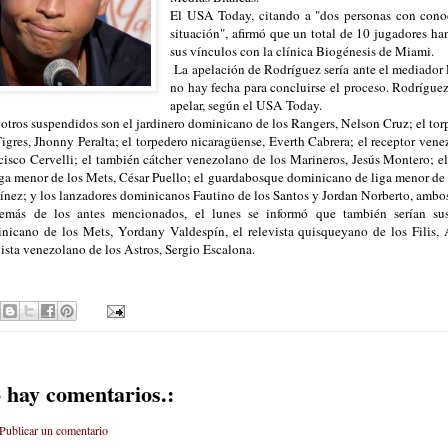
El USA Today, citando a "dos personas con conoc
situación", afirmó que un total de 10 jugadores ha
sus vínculos con la clínica Biogénesis de Miami.
La apelación de Rodríguez sería ante el mediador 
no hay fecha para concluirse el proceso. Rodríguez
apelar, según el USA Today.
otros suspendidos son el jardinero dominicano de los Rangers, Nelson Cruz; el to
Tigres, Jhonny Peralta; el torpedero nicaragüense, Everth Cabrera; el receptor ven
cisco Cervelli; el también cátcher venezolano de los Marineros, Jesús Montero; e
iga menor de los Mets, César Puello; el guardabosque dominicano de liga menor de
ínez; y los lanzadores dominicanos Fautino de los Santos y Jordan Norberto, ambos
ás de los antes mencionados, el lunes se informó que también serían susp
nicano de los Mets, Yordany Valdespín, el relevista quisqueyano de los Filis,
vista venezolano de los Astros, Sergio Escalona.
 hay comentarios.:
Publicar un comentario