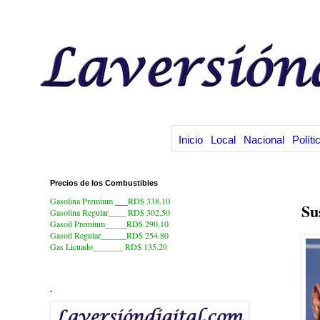
Inicio
Local
Nacional
Políti
Precios de los Combustibles
5.
Gasolina Premium
___
RD$ 338.10
Su
Gasolina Regular____ RD$ 302.50
Gasoil Premium_____RD$ 290.10
Gasoil Regular______RD$ 254.80
Gas Licuado_______
RD$ 135.20
.