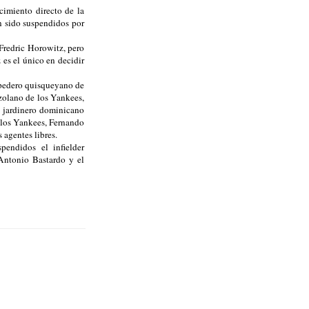
imiento directo de la
n sido suspendidos por
Fredric Horowitz, pero
 es el único en decidir
rpedero quisqueyano de
ezolano de los Yankees,
l jardinero dominicano
 los Yankees, Fernando
 agentes libres.
endidos el infielder
 Antonio Bastardo y el