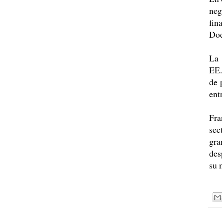
neg
fin
Do
La 
EE.
de 
ent
Fra
sec
gra
des
su 