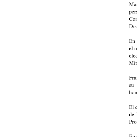
Mas
per
Con
Dis
En 
el 
ele
Mit
Fra
su 
hom
El 
de 
Pro
En 