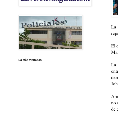
La 
rep
El 
Mar
La Más Visitadas
La 
ent
dem
Joh
Amb
no 
de 