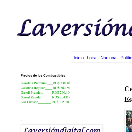
Inicio
Local
Nacional
Políti
Precios de los Combustibles
8.
Gasolina Premium
___
RD$ 338.10
Ce
Gasolina Regular____ RD$ 302.50
Gasoil Premium_____RD$ 290.10
Es
Gasoil Regular______RD$ 254.80
Gas Licuado_______
RD$ 135.20
.