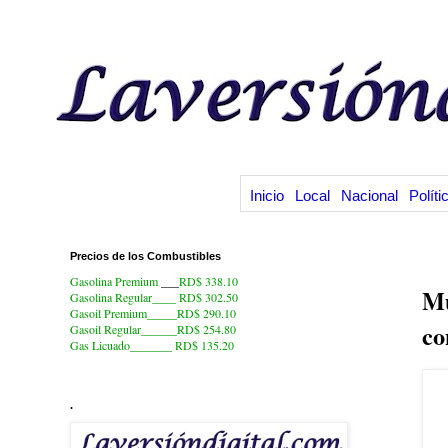
Inicio
Local
Nacional
Políti
Precios de los Combustibles
8.
Gasolina Premium
___
RD$ 338.10
Mu
Gasolina Regular____ RD$ 302.50
Gasoil Premium_____RD$ 290.10
co
Gasoil Regular______RD$ 254.80
Gas Licuado_______
RD$ 135.20
.