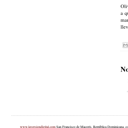
Oli
a q
man
lle
No
www.laversiondigital.com
San Francisco de Macorís, República Dominicana. c