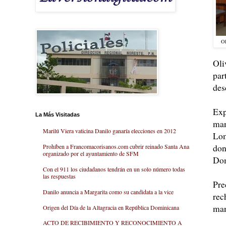
Ol
Oli
par
des
Exp
La Más Visitadas
man
Marilú Viera vaticina Danilo ganaría elecciones en 2012
Lom
don
Prohíben a Francomacorisanos.com cubrir reinado Santa Ana
organizado por el ayuntamiento de SFM
Dom
Con el 911 los ciudadanos tendrán en un solo número todas
las respuestas
Pre
Danilo anuncia a Margarita como su candidata a la vice
rec
man
Origen del Día de la Altagracia en República Dominicana
ACTO DE RECIBIMIENTO Y RECONOCIMIENTO A