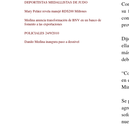
DEPORTISTAS MEDALLISTAS DE JUDO
Con
su 
Mary Peláez revela manejó RD$200 Millones
con
Medina anuncia transformación de BNV en un banco de
pro
fomento a las exportaciones
POLICIALES 24/9/2010
Dij
Danilo Medina inaugura paso a desnivel
ell
más
deb
“Co
en 
Mir
Se 
agr
sof
nue