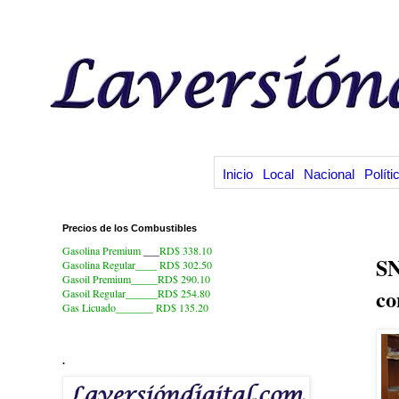
Inicio
Local
Nacional
Políti
Precios de los Combustibles
15
Gasolina Premium
___
RD$ 338.10
SN
Gasolina Regular____ RD$ 302.50
Gasoil Premium_____RD$ 290.10
co
Gasoil Regular______RD$ 254.80
Gas Licuado_______
RD$ 135.20
.