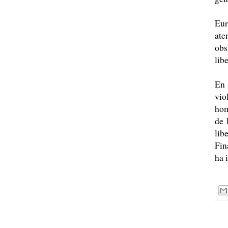
Eur
ate
obs
lib
En 
vio
hom
de 
lib
Fin
ha 