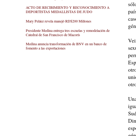
sól
ACTO DE RECIBIMIENTO Y RECONOCIMIENTO A
paí
DEPORTISTAS MEDALLISTAS DE JUDO
cas
Mary Peláez revela manejó RD$200 Millones
gén
Presidente Medina entrega tres escuelas y remodelación de
Catedral de San Francisco de Macorís
Vei
Medina anuncia transformación de BNV en un banco de
sex
fomento a las exportaciones
per
Esp
otr
uni
otr
Una
igu
Sud
Din
esp
gén