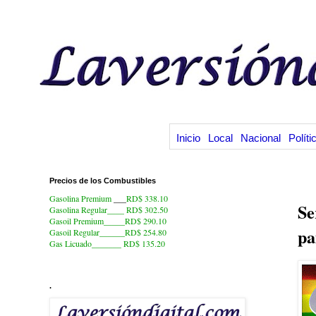
Inicio
Local
Nacional
Políti
Precios de los Combustibles
15
Gasolina Premium
___
RD$ 338.10
Se
Gasolina Regular____ RD$ 302.50
Gasoil Premium_____RD$ 290.10
pa
Gasoil Regular______RD$ 254.80
Gas Licuado_______
RD$ 135.20
.