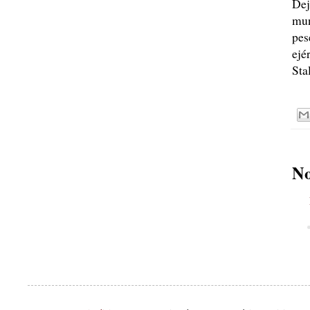
Dej
mun
pes
ejé
Sta
No