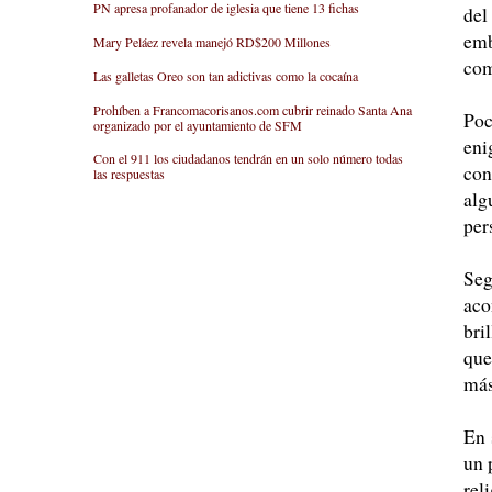
PN apresa profanador de iglesia que tiene 13 fichas
del
emb
Mary Peláez revela manejó RD$200 Millones
com
Las galletas Oreo son tan adictivas como la cocaína
Prohíben a Francomacorisanos.com cubrir reinado Santa Ana
Poc
organizado por el ayuntamiento de SFM
eni
Con el 911 los ciudadanos tendrán en un solo número todas
con
las respuestas
al
per
Seg
aco
bri
que
más
En 
un 
rel