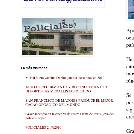
Apa
ocu
paí
Her
año
La Más Visitadas
mos
Marilú Viera vaticina Danilo ganaría elecciones en 2012
fún
ACTO DE RECIBIMIENTO Y RECONOCIMIENTO A
DEPORTISTAS MEDALLISTAS DE JUDO
Se 
SAN FRANCISCO DE MACORIS PRODUCE EL MEJOR
pós
CACAO ORGANICO DEL MUNDO
sig
Grave incendio en la catedral de Notre Dame de París, joya del
cre
gótico europeo
POLICIALES 24/9/2010
Gra