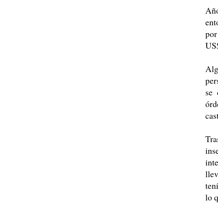
Año
ent
por
US$
Alg
per
se 
órd
cas
Tra
ins
int
lle
ten
lo 