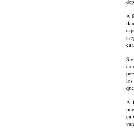
dep
A f
lla
esp
ase
cua
Sig
con
per
los
que
A l
int
en 
van