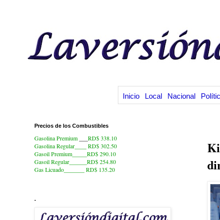
Inicio
Local
Nacional
Políti
Precios de los Combustibles
19
Gasolina Premium
___
RD$ 338.10
Ki
Gasolina Regular____ RD$ 302.50
Gasoil Premium_____RD$ 290.10
di
Gasoil Regular______RD$ 254.80
Gas Licuado_______
RD$ 135.20
.