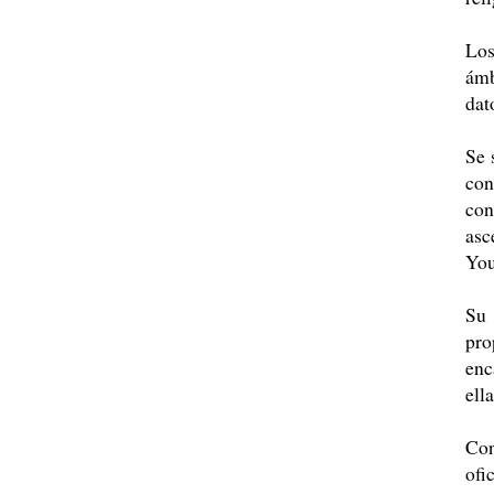
Los
ámb
dat
Se 
con
con
asc
You
Su 
pro
enc
ell
Con
ofi