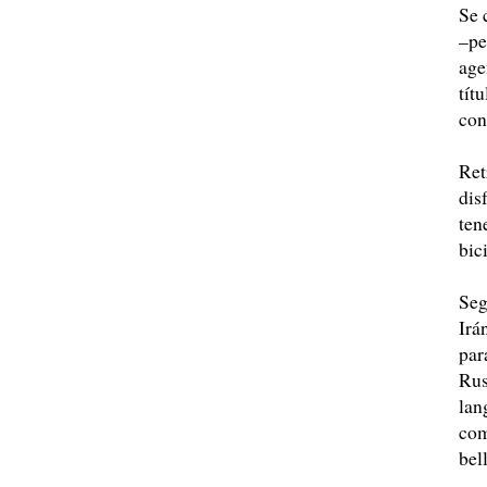
Se 
–pe
age
tít
con
Ret
dis
ten
bic
Seg
Irá
par
Rus
lan
com
bel