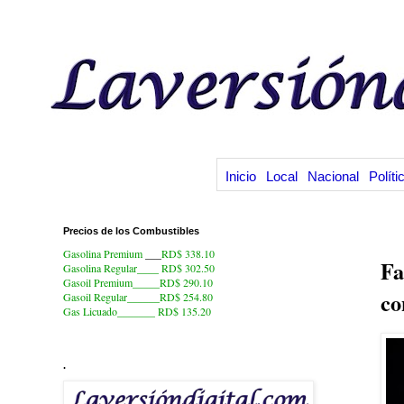
Inicio
Local
Nacional
Políti
Precios de los Combustibles
2.
Gasolina Premium
___
RD$ 338.10
Fa
Gasolina Regular____ RD$ 302.50
Gasoil Premium_____RD$ 290.10
co
Gasoil Regular______RD$ 254.80
Gas Licuado_______
RD$ 135.20
.