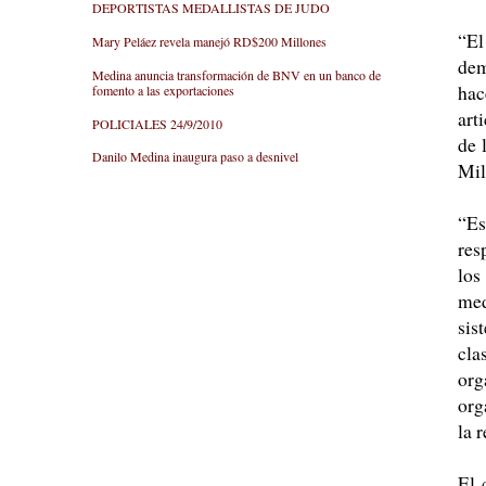
DEPORTISTAS MEDALLISTAS DE JUDO
“El
Mary Peláez revela manejó RD$200 Millones
dem
Medina anuncia transformación de BNV en un banco de
hac
fomento a las exportaciones
art
POLICIALES 24/9/2010
de 
Danilo Medina inaugura paso a desnivel
Mil
“Es
res
los
med
sis
cla
org
org
la 
El 