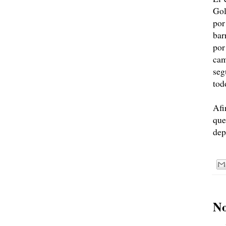
Gol
por
bar
por
cam
seg
tod
Afi
que
dep
No