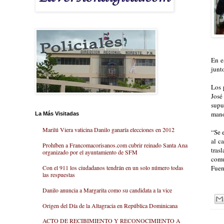
En e
junt
Los 
José
supu
mano
La Más Visitadas
Marilú Viera vaticina Danilo ganaría elecciones en 2012
“Se 
al c
Prohíben a Francomacorisanos.com cubrir reinado Santa Ana
tras
organizado por el ayuntamiento de SFM
comu
Fuen
Con el 911 los ciudadanos tendrán en un solo número todas
las respuestas
Danilo anuncia a Margarita como su candidata a la vice
Origen del Día de la Altagracia en República Dominicana
ACTO DE RECIBIMIENTO Y RECONOCIMIENTO A