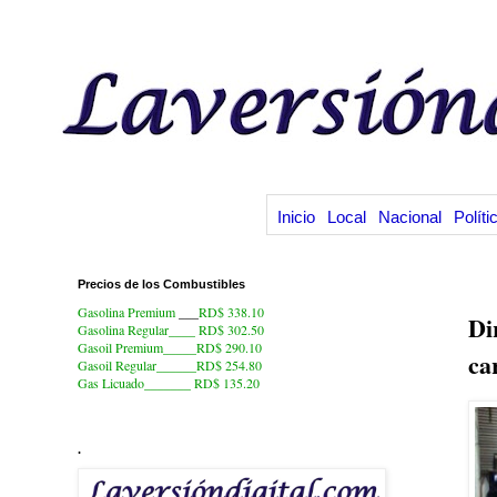
Inicio
Local
Nacional
Políti
Precios de los Combustibles
5.
Gasolina Premium
___
RD$ 338.10
Di
Gasolina Regular____ RD$ 302.50
Gasoil Premium_____RD$ 290.10
ca
Gasoil Regular______RD$ 254.80
Gas Licuado_______
RD$ 135.20
.