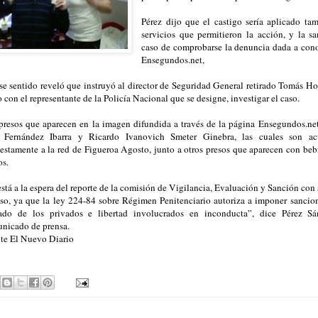
Pérez dijo que el castigo sería aplicado ta
servicios que permitieron la acción, y la 
caso de comprobarse la denuncia dada a cono
Ensegundos.net,
se sentido reveló que instruyó al director de Seguridad General retirado Tomás Ho
o con el representante de la Policía Nacional que se designe, investigar el caso.
presos que aparecen en la imagen difundida a través de la página Ensegundos.net
 Fernández Ibarra y Ricardo Ivanovich Smeter Ginebra, las cuales son ac
estamente a la red de Figueroa Agosto, junto a otros presos que aparecen con bebi
s.
está a la espera del reporte de la comisión de Vigilancia, Evaluación y Sanción con 
aso, ya que la ley 224-84 sobre Régimen Penitenciario autoriza a imponer sancion
lado de los privados e libertad involucrados en inconducta”, dice Pérez S
nicado de prensa.
te El Nuevo Diario