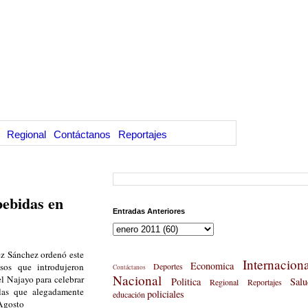
Regional
Contáctanos
Reportajes
bebidas en
Entradas Anteriores
rez Sánchez ordenó este
Internaciona
Economica
usos que introdujeron
Deportes
Contáctanos
Nacional
el Najayo para celebrar
Politica
Salu
Regional
Reportajes
 las que alegadamente
policiales
educación
 Agosto