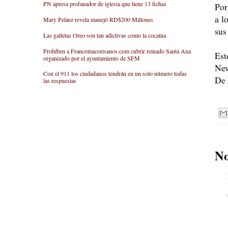
PN apresa profanador de iglesia que tiene 13 fichas
Por
a l
Mary Peláez revela manejó RD$200 Millones
sus
Las galletas Oreo son tan adictivas como la cocaína
Prohíben a Francomacorisanos.com cubrir reinado Santa Ana
Est
organizado por el ayuntamiento de SFM
New
Con el 911 los ciudadanos tendrán en un solo número todas
De
las respuestas
No