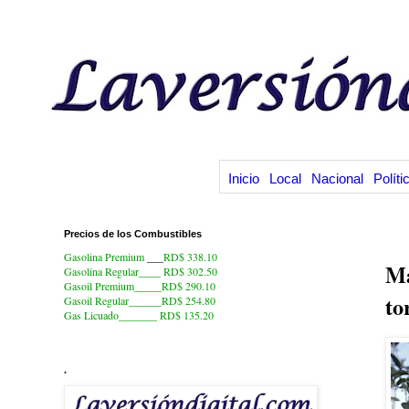
Inicio
Local
Nacional
Políti
Precios de los Combustibles
25
Gasolina Premium
___
RD$ 338.10
Má
Gasolina Regular____ RD$ 302.50
Gasoil Premium_____RD$ 290.10
to
Gasoil Regular______RD$ 254.80
Gas Licuado_______
RD$ 135.20
.