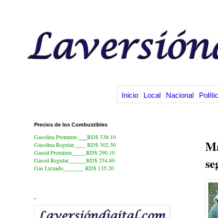
Inicio
Local
Nacional
Políti
Precios de los Combustibles
16
Gasolina Premium
___
RD$ 338.10
Má
Gasolina Regular____ RD$ 302.50
Gasoil Premium_____RD$ 290.10
se
Gasoil Regular______RD$ 254.80
Gas Licuado_______
RD$ 135.20
.