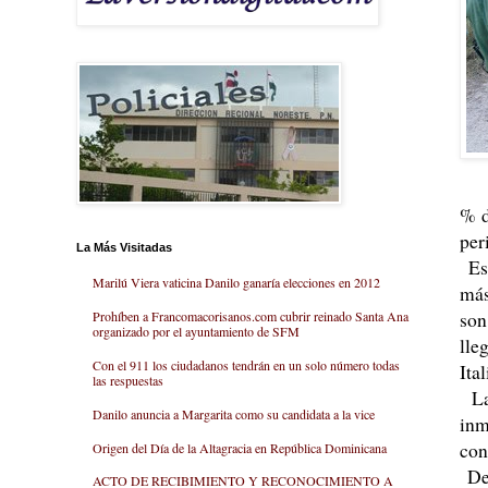
% d
per
La Más Visitadas
Es 
Marilú Viera vaticina Danilo ganaría elecciones en 2012
más
son
Prohíben a Francomacorisanos.com cubrir reinado Santa Ana
organizado por el ayuntamiento de SFM
lle
Con el 911 los ciudadanos tendrán en un solo número todas
Ita
las respuestas
La 
Danilo anuncia a Margarita como su candidata a la vice
inm
con
Origen del Día de la Altagracia en República Dominicana
De 
ACTO DE RECIBIMIENTO Y RECONOCIMIENTO A