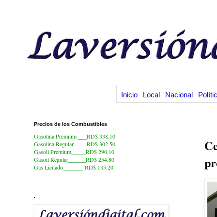
Inicio
Local
Nacional
Políti
Precios de los Combustibles
12
Gasolina Premium
___
RD$ 338.10
Ce
Gasolina Regular____ RD$ 302.50
Gasoil Premium_____RD$ 290.10
pr
Gasoil Regular______RD$ 254.80
Gas Licuado_______
RD$ 135.20
.