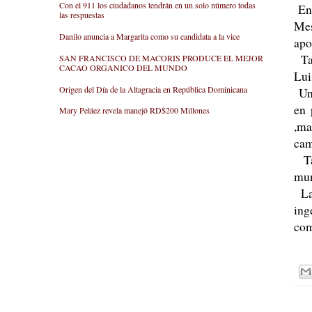
Con el 911 los ciudadanos tendrán en un solo número todas
En 
las respuestas
Mes
Danilo anuncia a Margarita como su candidata a la vice
apo
Tam
SAN FRANCISCO DE MACORIS PRODUCE EL MEJOR
CACAO ORGANICO DEL MUNDO
Lui
Origen del Día de la Altagracia en República Dominicana
Una
en 
Mary Peláez revela manejó RD$200 Millones
,ma
cam
Tam
mun
La 
ing
com