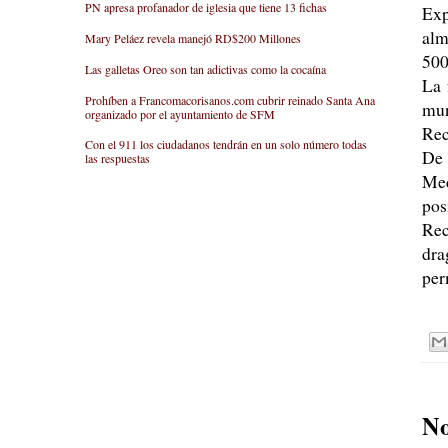
PN apresa profanador de iglesia que tiene 13 fichas
Exp
alm
Mary Peláez revela manejó RD$200 Millones
500
Las galletas Oreo son tan adictivas como la cocaína
La 
Prohíben a Francomacorisanos.com cubrir reinado Santa Ana
mun
organizado por el ayuntamiento de SFM
Rec
Con el 911 los ciudadanos tendrán en un solo número todas
De 
las respuestas
Med
pos
Rec
dra
per
No