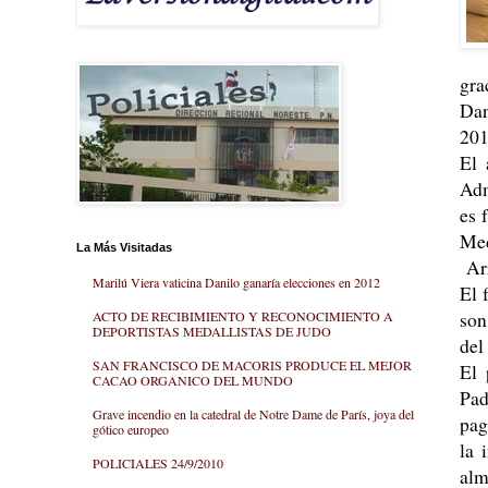
gra
Dan
20
El 
Adm
es 
Me
La Más Visitadas
Arr
Marilú Viera vaticina Danilo ganaría elecciones en 2012
El 
son
ACTO DE RECIBIMIENTO Y RECONOCIMIENTO A
DEPORTISTAS MEDALLISTAS DE JUDO
del
SAN FRANCISCO DE MACORIS PRODUCE EL MEJOR
El 
CACAO ORGANICO DEL MUNDO
Pad
Grave incendio en la catedral de Notre Dame de París, joya del
pag
gótico europeo
la 
POLICIALES 24/9/2010
alm