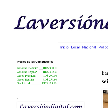
Inicio
Local
Nacional
Políti
Precios de los Combustibles
17
Gasolina Premium
___
RD$ 338.10
Fa
Gasolina Regular____ RD$ 302.50
Gasoil Premium_____RD$ 290.10
se
Gasoil Regular______RD$ 254.80
Gas Licuado_______
RD$ 135.20
.