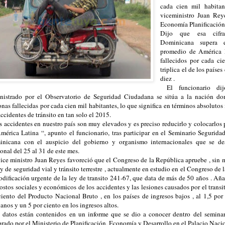
cada cien mil habitan
viceministro Juan Reye
Economía Planificación
Dijo que esa cifr
Dominicana supera e
promedio de América L
fallecidos por cada ci
triplica el de los paíse
diez .
El funcionario di
nistrado por el Observatorio de Seguridad Ciudadana se sitúa a la nación d
onas fallecidas por cada cien mil habitantes, lo que significa en términos absolutos
accidentes de tránsito en tan solo el 2015.
 accidentes en nuestro país son muy elevados y es preciso reducirlo y colocarlos 
mérica Latina “, apunto el funcionario, tras participar en el Seminario Segurida
nicana con el auspicio del gobierno y organismo internacionales que se des
onal del 25 al 31 de este mes.
ice ministro Juan Reyes favoreció que el Congreso de la República apruebe , sin 
ey de seguridad vial y tránsito terrestre , actualmente en estudio en el Congreso de 
odificación urgente de la ley de transito 241-67, que data de más de 50 años . Añ
costos sociales y económicos de los accidentes y las lesiones causados por el transi
ciento del Producto Nacional Bruto , en los países de ingresos bajos , al 1,5 por
anos y un 5 por ciento en los ingresos altos.
datos están contenidos en un informe que se dio a conocer dentro del semina
brado por el Ministerio de Planificación, Economía y Desarrollo en el Palacio Naci