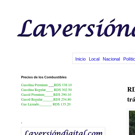
Inicio
Local
Nacional
Políti
Precios de los Combustibles
25
Gasolina Premium
___
RD$ 338.10
RD
Gasolina Regular____ RD$ 302.50
Gasoil Premium_____RD$ 290.10
tr
Gasoil Regular______RD$ 254.80
Gas Licuado_______
RD$ 135.20
.