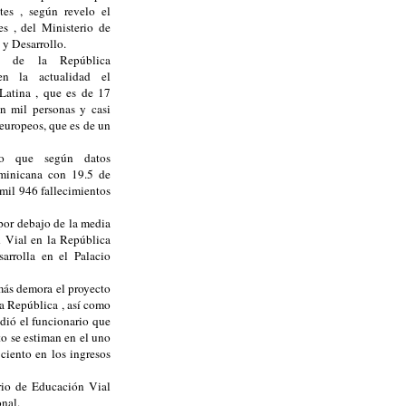
tes , según revelo el
s , del Ministerio de
 y Desarrollo.
a de la República
n la actualidad el
atina , que es de 17
en mil personas y casi
s europeos, que es de un
jo que según datos
ominicana con 19.5 de
 mil 946 fallecimientos
por debajo de la media
d Vial en la República
arrolla en el Palacio
más demora el proyecto
la República , así como
adió el funcionario que
to se estiman en el uno
 ciento en los ingresos
rio de Educación Vial
onal.