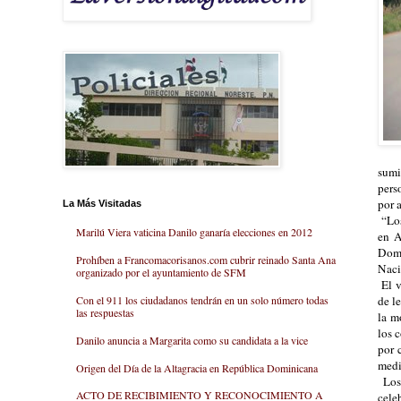
sumi
pers
por 
La Más Visitadas
“Los
Marilú Viera vaticina Danilo ganaría elecciones en 2012
en A
Domi
Prohíben a Francomacorisanos.com cubrir reinado Santa Ana
Naci
organizado por el ayuntamiento de SFM
El v
de l
Con el 911 los ciudadanos tendrán en un solo número todas
las respuestas
la m
los 
Danilo anuncia a Margarita como su candidata a la vice
por 
medi
Origen del Día de la Altagracia en República Dominicana
Los 
ACTO DE RECIBIMIENTO Y RECONOCIMIENTO A
cele