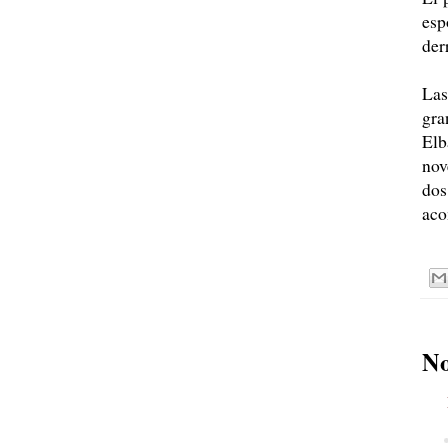
esp
der
Las
gra
Elb
nov
dos
aco
No