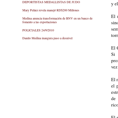
DEPORTISTAS MEDALLISTAS DE JUDO
y e
Mary Peláez revela manejó RD$200 Millones
El 
Medina anuncia transformación de BNV en un banco de
sin
fomento a las exportaciones
sem
POLICIALES 24/9/2010
tor
Danilo Medina inaugura paso a desnivel
El 
Si 
pro
vez
El 
el 
est
de 
ric
El 