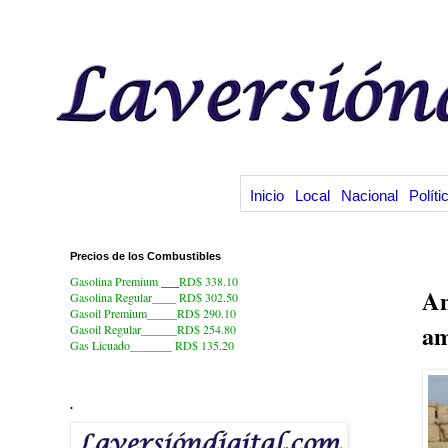
Inicio
Local
Nacional
Políti
Precios de los Combustibles
20
Gasolina Premium
___
RD$ 338.10
An
Gasolina Regular____ RD$ 302.50
Gasoil Premium_____RD$ 290.10
am
Gasoil Regular______RD$ 254.80
Gas Licuado_______
RD$ 135.20
.