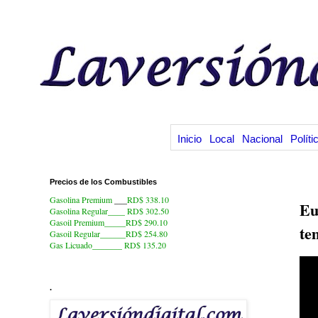
Inicio
Local
Nacional
Políti
Precios de los Combustibles
8.
Gasolina Premium
___
RD$ 338.10
Eu
Gasolina Regular____ RD$ 302.50
Gasoil Premium_____RD$ 290.10
te
Gasoil Regular______RD$ 254.80
Gas Licuado_______
RD$ 135.20
.