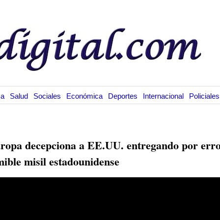
ca
Salud
Sociales
Económica
Deportes
Internacional
Policiales
1.16
ropa decepciona a EE.UU. entregando por err
mible misil estadounidense