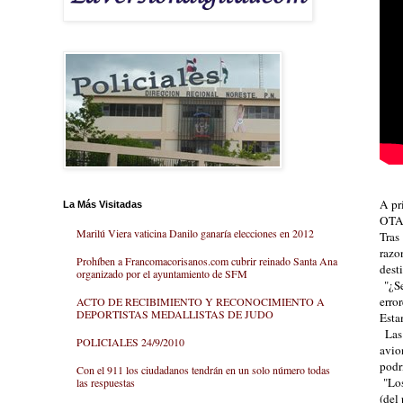
A pr
La Más Visitadas
OT
Marilú Viera vaticina Danilo ganaría elecciones en 2012
Tras
razo
Prohíben a Francomacorisanos.com cubrir reinado Santa Ana
dest
organizado por el ayuntamiento de SFM
"¿Se
erro
ACTO DE RECIBIMIENTO Y RECONOCIMIENTO A
DEPORTISTAS MEDALLISTAS DE JUDO
Esta
Las 
POLICIALES 24/9/2010
avio
podrí
Con el 911 los ciudadanos tendrán en un solo número todas
"Los
las respuestas
(del