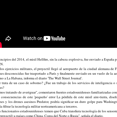
incipios del 2014, el misil Hellfire, sin la cabeza explosiva, fue enviado a España p
AN.
 los ejercicios militares, el proyectil llegó al aeropuerto de la ciudad alemana de 
nes desconocidas fue trasportado a París y finalmente enviado en un vuelo de la a
ino a La Habana, informa el diario 'The Wall Street Journal'.
 trata de un caso de soborno? ¿Fue un trabajo de los servicios de inteligencia o 
res?
mos tratando de averiguar", comentaron fuentes estadounidenses familiarizadas con
consecuencias de este 'pequeño' error La pérdida de este misil aire-tierra, diseñ
nes y los drones asesinos Predator, podría significar un duro golpe para Washin
a filtrar la tecnología militar norteamericana a terceros.
 funcionarios estadounidenses temen que Cuba transfiera tecnología de los sensore
 proyectil) a países como China, Corea del Norte o Rusia", señala el diario.