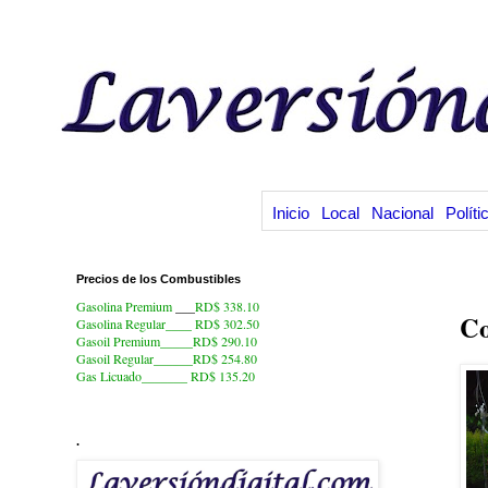
Inicio
Local
Nacional
Políti
Precios de los Combustibles
28
Gasolina Premium
___
RD$ 338.10
Co
Gasolina Regular____ RD$ 302.50
Gasoil Premium_____RD$ 290.10
Gasoil Regular______RD$ 254.80
Gas Licuado_______
RD$ 135.20
.