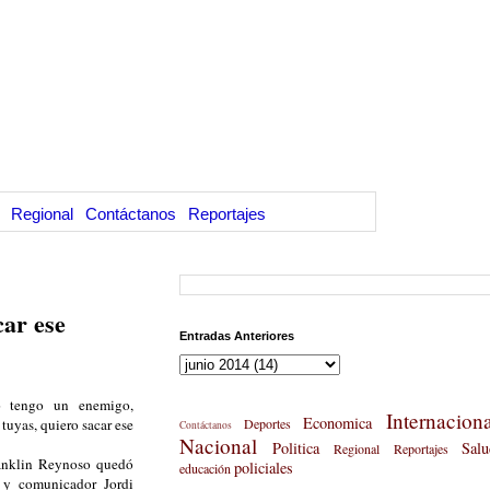
Regional
Contáctanos
Reportajes
ar ese
Entradas Anteriores
 tengo un enemigo,
Internaciona
Economica
tuyas, quiero sacar ese
Deportes
Contáctanos
Nacional
Politica
Salu
Regional
Reportajes
anklin Reynoso quedó
policiales
educación
o y comunicador Jordi