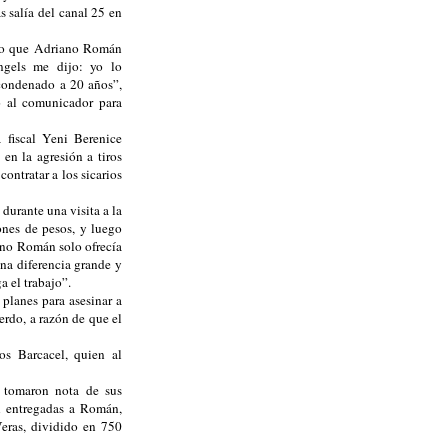
s salía del canal 25 en
igo que Adriano Román
ngels me dijo: yo lo
 condenado a 20 años”,
o al comunicador para
a fiscal Yeni Berenice
n la agresión a tiros
ontratar a los sicarios
urante una visita a la
lones de pesos, y luego
ano Román solo ofrecía
una diferencia grande y
ga el trabajo”.
planes para asesinar a
erdo, a razón de que el
s Barcacel, quien al
y tomaron nota de sus
an entregadas a Román,
eras, dividido en 750