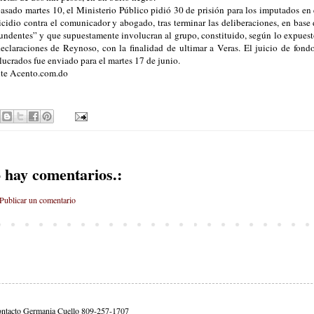
asado martes 10, el Ministerio Público pidió 30 de prisión para los imputados en 
cidio contra el comunicador y abogado, tras terminar las deliberaciones, en base
undentes” y que supuestamente involucran al grupo, constituido, según lo expuesto
declaraciones de Reynoso, con la finalidad de ultimar a Veras. El juicio de fondo
lucrados fue enviado para el martes 17 de junio.
te Acento.com.do
 hay comentarios.:
Publicar un comentario
ontacto Germania Cuello 809-257-1707