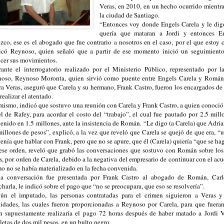
Veras, en 2010, en un hecho ocurrido mientra
la ciudad de Santiago.
“Entonces voy donde Engels Carela y le d
quería que mataran a Jordi y entonces E
zco, ese es el abogado que fue contrario a nosotros en el caso, por el que estoy
icó Reynoso, quien señaló que a partir de ese momento inició un seguimient
cer sus movimientos.
nte el interrogatorio realizado por el Ministerio Público, representado por l
oso, Reynoso Moronta, quien sirvió como puente entre Engels Carela y Román e
ra Veras, aseguró que Carela y su hermano, Frank Castro, fueron los encargados de c
 realizar el atentado.
ismo, indicó que sostuvo una reunión con Carela y Frank Castro, a quien conoció d
el de Rafey, para acordar el costo del “trabajo”, el cual fue pautado por 2.5 mil
enido en 1.5 millones, ante la insistencia de Román. “Le digo (a Carela) que Adri
millones de pesos”, explicó, a la vez que reveló que Carela se quejó de que era, “
tenía que hablar con Frank, pero que no se apure, que él (Carela) quiería “que se ha
se orden, reveló que grabó las conversaciones que sostuvo con Román sobre los 
s, por orden de Carela, debido a la negativa del empresario de continuar con el acu
o no se había materializado en la fecha convenida.
a conversación fue presentada por Frank Castro al abogado de Román, Carlo
charla, le indicó sobre el pago que “no se preocupara, que eso se resolvería”.
n el imputado, las personas contratadas para el crimen siguieron a Veras 
vidades, las cuales fueron proporcionadas a Reynoso por Carela, para que fuer
n supuestamente realizaría el pago 72 horas después de haber matado a Jordi V
letas de dos mil pesos, en un bulto negro.