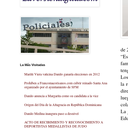
de 
“Es
fam
La Más Visitadas
ten
Marilú Viera vaticina Danilo ganaría elecciones en 2012
Los
la 
Prohíben a Francomacorisanos.com cubrir reinado Santa Ana
organizado por el ayuntamiento de SFM
dir
Danilo anuncia a Margarita como su candidata a la vice
lue
col
Origen del Día de la Altagracia en República Dominicana
La 
Danilo Medina inaugura paso a desnivel
Ed
ACTO DE RECIBIMIENTO Y RECONOCIMIENTO A
DEPORTISTAS MEDALLISTAS DE JUDO