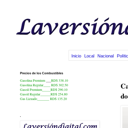
Inicio
Local
Nacional
Políti
Precios de los Combustibles
29
Gasolina Premium
___
RD$ 338.10
Ca
Gasolina Regular____ RD$ 302.50
Gasoil Premium_____RD$ 290.10
do
Gasoil Regular______RD$ 254.80
Gas Licuado_______
RD$ 135.20
.