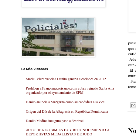
pres
que 
enti
Adem
este
La Más Visitadas
El a
muni
Marilú Viera vaticina Danilo ganaría elecciones en 2012
Fran
remo
Prohíben a Francomacorisanos.com cubrir reinado Santa Ana
organizado por el ayuntamiento de SFM
Danilo anuncia a Margarita como su candidata a la vice
Origen del Día de la Altagracia en República Dominicana
Danilo Medina inaugura paso a desnivel
No
ACTO DE RECIBIMIENTO Y RECONOCIMIENTO A
DEPORTISTAS MEDALLISTAS DE JUDO