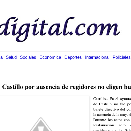
ca
Salud
Sociales
Económica
Deportes
Internacional
Policiales
.8.13
 Castillo por ausencia de regidores no eligen bu
Castillo.- En el ayunt
de Castillo no fue po
bufete directivo del co
la ausencia de la mayorí
Durante los actos con
Restauración solo 
presidente de la Sal