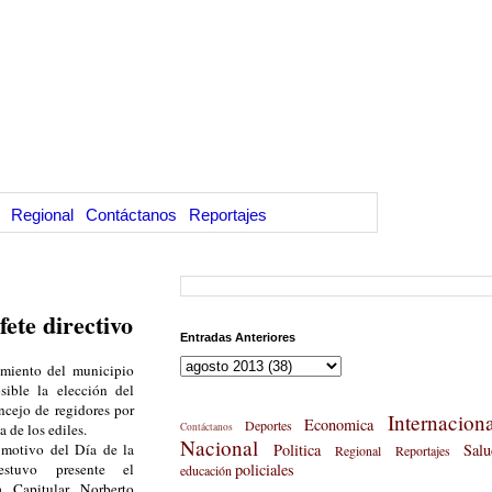
Regional
Contáctanos
Reportajes
fete directivo
Entradas Anteriores
amiento del municipio
sible la elección del
ncejo de regidores por
Internaciona
Economica
Deportes
a de los ediles.
Contáctanos
Nacional
 motivo del Día de la
Politica
Salu
Regional
Reportajes
estuvo presente el
policiales
educación
a Capitular Norberto