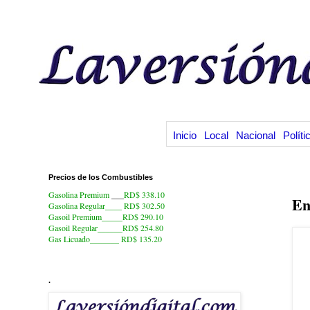
Inicio
Local
Nacional
Políti
Precios de los Combustibles
19
Gasolina Premium
___
RD$ 338.10
En
Gasolina Regular____ RD$ 302.50
Gasoil Premium_____RD$ 290.10
Gasoil Regular______RD$ 254.80
Gas Licuado_______
RD$ 135.20
.