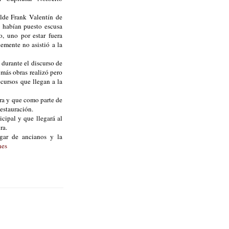
lde Frank Valentín de
s habían puesto escusa
, uno por estar fuera
lemente no asistió a la
 durante el discurso de
 más obras realizó pero
cursos que llegan a la
ura y que como parte de
Restauración.
cipal y que llegará al
ura.
gar de ancianos y la
nes