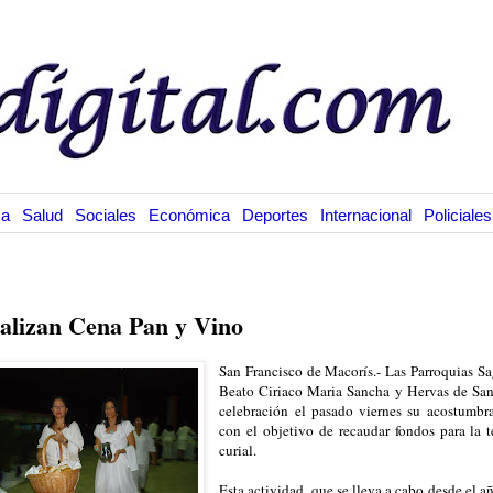
ca
Salud
Sociales
Económica
Deportes
Internacional
Policiales
10.11
alizan Cena Pan y Vino
San Francisco de Macorís.- Las Parroquias S
Beato Ciriaco Maria Sancha y Hervas de San
celebración el pasado viernes su acostumb
con el objetivo de recaudar fondos para la 
curial.
Esta actividad, que se lleva a cabo desde el 