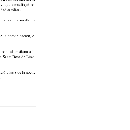
 y que constituyó un
dad católica.
anco donde resaltó la
r, la comunicación, el
munidad cristiana a la
ro Santa Rosa de Lima,
ció a las 8 de la noche
.