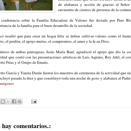
de alabanza y acción de gracias al Señor
encuentro de cientos de personas de la comuni
conferencia sobre la Familia Educadora de Valores fue dictada por Puro Bl
rtancia de la familia para el buen desarrollo de la sociedad.
co resaltó que para crear un hogar feliz se deben cultivar valores como el humo
eto, el perdón, el apoyo mutuo, el compromiso, el amor y la fe en Dios.
árroco de ambas parroquias, Jesús María Baré, agradeció el apoyo que dio la co
vidad que contó con las presentaciones artísticas de Luís Aquino, Rey Añil, el co
rto Frías y el Grupo de Emaús.
rto García y Yanira Durán fueron los maestros de ceremonia de la actividad que ini
ncluyó pasada la diez y que constituyó toda una noche de gozo y alabanza al Padre
Imágenes
 hay comentarios.: