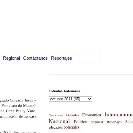
Regional
Contáctanos
Reportajes
Entradas Anteriores
agrado Corazón Jesús y
 Francisco de Macorís
rada Cena Pan y Vino,
Internaciona
Economica
Deportes
terminación de su casa
Contáctanos
Nacional
Politica
Salu
Regional
Reportajes
policiales
educación
año 2005, fue una noche