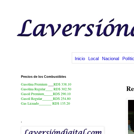
Inicio
Local
Nacional
Políti
Precios de los Combustibles
2.
Gasolina Premium
___
RD$ 338.10
Re
Gasolina Regular____ RD$ 302.50
Gasoil Premium_____RD$ 290.10
Gasoil Regular______RD$ 254.80
Gas Licuado_______
RD$ 135.20
.