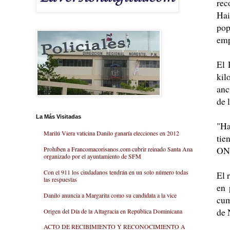
rec
Hai
pop
emp
El 
kil
anc
de l
La Más Visitadas
"Ha
Marilú Viera vaticina Danilo ganaría elecciones en 2012
tie
ONG
Prohíben a Francomacorisanos.com cubrir reinado Santa Ana
organizado por el ayuntamiento de SFM
Con el 911 los ciudadanos tendrán en un solo número todas
El 
las respuestas
en 
Danilo anuncia a Margarita como su candidata a la vice
cum
de 
Origen del Día de la Altagracia en República Dominicana
ACTO DE RECIBIMIENTO Y RECONOCIMIENTO A