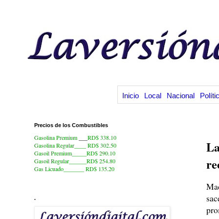
Inicio
Local
Nacional
Políti
Precios de los Combustibles
22
Gasolina Premium
___
RD$ 338.10
La
Gasolina Regular____ RD$ 302.50
Gasoil Premium_____RD$ 290.10
re
Gasoil Regular______RD$ 254.80
Gas Licuado_______
RD$ 135.20
Mad
sac
.
pro