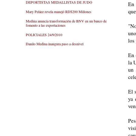
DEPORTISTAS MEDALLISTAS DE JUDO
En 
que
Mary Peláez revela manejó RD$200 Millones
Medina anuncia transformación de BNV en un banco de
"No
fomento a las exportaciones
uno
POLICIALES 24/9/2010
los
Danilo Medina inaugura paso a desnivel
En 
la 
un 
cel
El 
ya 
ven
Pes
vis
cau