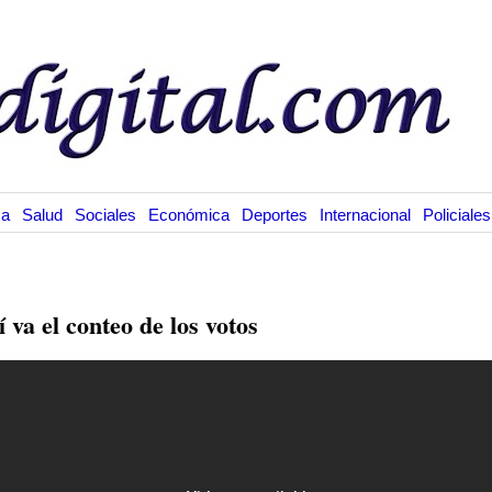
ca
Salud
Sociales
Económica
Deportes
Internacional
Policiales
.5.16
í va el conteo de los votos