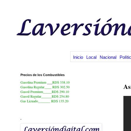
Inicio
Local
Nacional
Políti
Precios de los Combustibles
15
Gasolina Premium
___
RD$ 338.10
As
Gasolina Regular____ RD$ 302.50
Gasoil Premium_____RD$ 290.10
Gasoil Regular______RD$ 254.80
Gas Licuado_______
RD$ 135.20
.