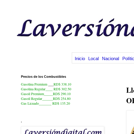
Inicio
Local
Nacional
Políti
Precios de los Combustibles
9.
Gasolina Premium
___
RD$ 338.10
Ll
Gasolina Regular____ RD$ 302.50
Gasoil Premium_____RD$ 290.10
OE
Gasoil Regular______RD$ 254.80
Gas Licuado_______
RD$ 135.20
.