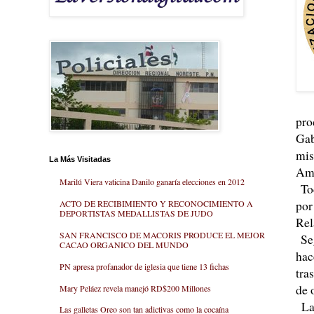
pro
Gab
mis
La Más Visitadas
Ame
Marilú Viera vaticina Danilo ganaría elecciones en 2012
Tod
por
ACTO DE RECIBIMIENTO Y RECONOCIMIENTO A
DEPORTISTAS MEDALLISTAS DE JUDO
Rel
SAN FRANCISCO DE MACORIS PRODUCE EL MEJOR
Seg
CACAO ORGANICO DEL MUNDO
hac
PN apresa profanador de iglesia que tiene 13 fichas
tra
de 
Mary Peláez revela manejó RD$200 Millones
La 
Las galletas Oreo son tan adictivas como la cocaína