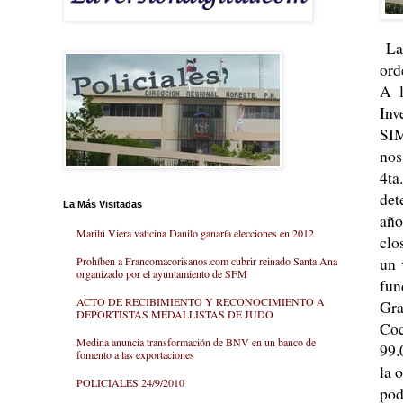
La 
ord
A l
Inv
SIM
nos
4ta
de
La Más Visitadas
año
Marilú Viera vaticina Danilo ganaría elecciones en 2012
clo
un 
Prohíben a Francomacorisanos.com cubrir reinado Santa Ana
organizado por el ayuntamiento de SFM
fun
ACTO DE RECIBIMIENTO Y RECONOCIMIENTO A
Gra
DEPORTISTAS MEDALLISTAS DE JUDO
Coc
Medina anuncia transformación de BNV en un banco de
99.
fomento a las exportaciones
la 
POLICIALES 24/9/2010
pod