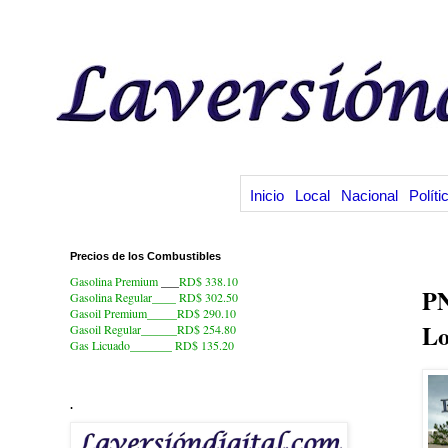
Inicio
Local
Nacional
Políti
Precios de los Combustibles
24
Gasolina Premium
___
RD$ 338.10
PN
Gasolina Regular____ RD$ 302.50
Gasoil Premium_____RD$ 290.10
Lo
Gasoil Regular______RD$ 254.80
Gas Licuado_______
RD$ 135.20
.