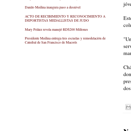
jóv
Danilo Medina inaugura paso a desnivel
ACTO DE RECIBIMIENTO Y RECONOCIMIENTO A
Est
DEPORTISTAS MEDALLISTAS DE JUDO
col
Mary Peláez revela manejó RD$200 Millones
"Un
Presidente Medina entrega tres escuelas y remodelación de
Catedral de San Francisco de Macorís
ser
man
Chá
don
pre
dos