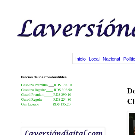
Inicio
Local
Nacional
Políti
Precios de los Combustibles
21
Gasolina Premium
___
RD$ 338.10
Do
Gasolina Regular____ RD$ 302.50
Gasoil Premium_____RD$ 290.10
Ch
Gasoil Regular______RD$ 254.80
Gas Licuado_______
RD$ 135.20
.