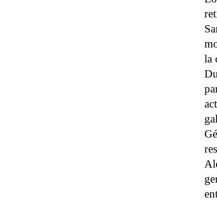
re
Sa
mo
la
Du
pa
ac
ga
Gé
re
Al
ge
en