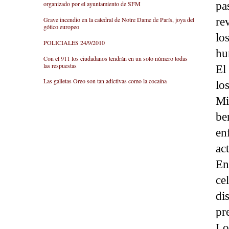
pa
organizado por el ayuntamiento de SFM
re
Grave incendio en la catedral de Notre Dame de París, joya del
gótico europeo
lo
POLICIALES 24/9/2010
hu
Con el 911 los ciudadanos tendrán en un solo número todas
las respuestas
El
Las galletas Oreo son tan adictivas como la cocaína
lo
Mi
be
en
ac
En
ce
di
pr
Lo