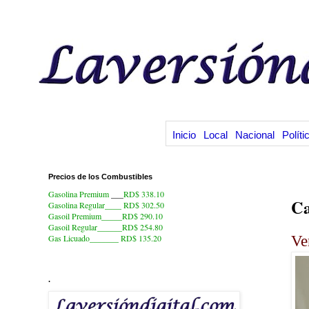
Inicio
Local
Nacional
Políti
Precios de los Combustibles
22
Gasolina Premium
___
RD$ 338.10
Ca
Gasolina Regular____ RD$ 302.50
Gasoil Premium_____RD$ 290.10
Gasoil Regular______RD$ 254.80
Ve
Gas Licuado_______
RD$ 135.20
.