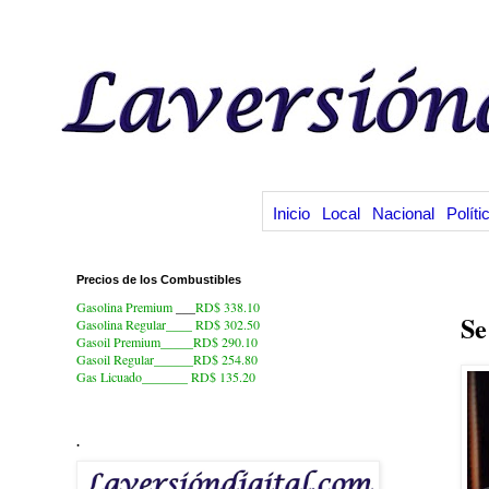
Inicio
Local
Nacional
Políti
Precios de los Combustibles
20
Gasolina Premium
___
RD$ 338.10
Se
Gasolina Regular____ RD$ 302.50
Gasoil Premium_____RD$ 290.10
Gasoil Regular______RD$ 254.80
Gas Licuado_______
RD$ 135.20
.