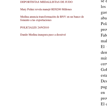
se 
DEPORTISTAS MEDALLISTAS DE JUDO
los
Mary Peláez revela manejó RD$200 Millones
gas
Medina anuncia transformación de BNV en un banco de
aba
fomento a las exportaciones
Pol
POLICIALES 24/9/2010
pro
Fab
Danilo Medina inaugura paso a desnivel
mal
El 
der
máx
cer
Gob
est
Des
pag
en 
pro
El 