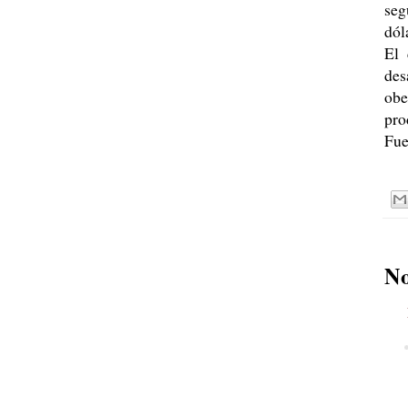
seg
dól
El 
des
obe
pro
Fue
No