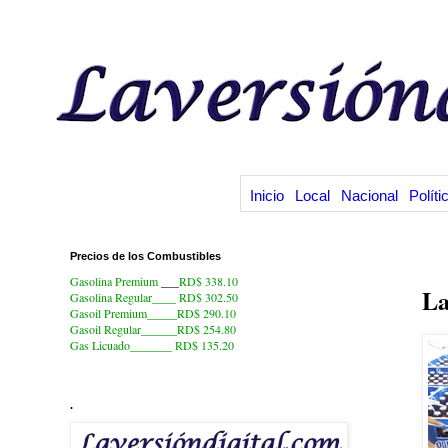
Inicio
Local
Nacional
Políti
Precios de los Combustibles
1.
Gasolina Premium
___
RD$ 338.10
La
Gasolina Regular____ RD$ 302.50
Gasoil Premium_____RD$ 290.10
Gasoil Regular______RD$ 254.80
Gas Licuado_______
RD$ 135.20
.