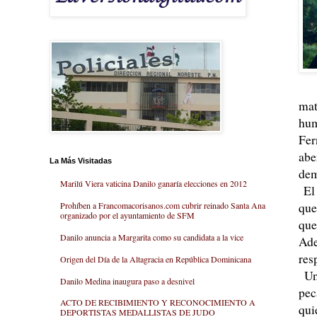
mat
hum
Fer
abe
La Más Visitadas
dem
Marilú Viera vaticina Danilo ganaría elecciones en 2012
El 
que
Prohíben a Francomacorisanos.com cubrir reinado Santa Ana
organizado por el ayuntamiento de SFM
que
Danilo anuncia a Margarita como su candidata a la vice
Ade
res
Origen del Día de la Altagracia en República Dominicana
Un 
Danilo Medina inaugura paso a desnivel
pec
ACTO DE RECIBIMIENTO Y RECONOCIMIENTO A
qui
DEPORTISTAS MEDALLISTAS DE JUDO