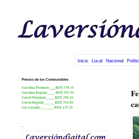
Inicio
Local
Nacional
Políti
Precios de los Combustibles
10
Gasolina Premium
___
RD$ 338.10
Fe
Gasolina Regular____ RD$ 302.50
Gasoil Premium_____RD$ 290.10
ca
Gasoil Regular______RD$ 254.80
Gas Licuado_______
RD$ 135.20
.