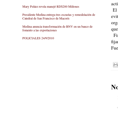
act
Mary Peláez revela manejó RD$200 Millones
El 
Presidente Medina entrega tres escuelas y remodelación de
evi
Catedral de San Francisco de Macorís
org
Medina anuncia transformación de BNV en un banco de
que
fomento a las exportaciones
Fin
POLICIALES 24/9/2010
fij
Fue
No