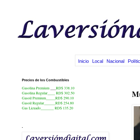
Inicio
Local
Nacional
Políti
Precios de los Combustibles
12
Gasolina Premium
___
RD$ 338.10
Mu
Gasolina Regular____ RD$ 302.50
Gasoil Premium_____RD$ 290.10
Gasoil Regular______RD$ 254.80
Gas Licuado_______
RD$ 135.20
.