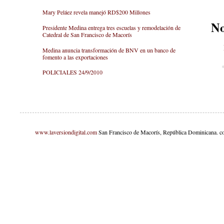
Mary Peláez revela manejó RD$200 Millones
No
Presidente Medina entrega tres escuelas y remodelación de
Catedral de San Francisco de Macorís
Medina anuncia transformación de BNV en un banco de
fomento a las exportaciones
POLICIALES 24/9/2010
www.laversiondigital.com
San Francisco de Macorís, República Dominicana. c